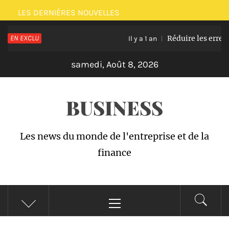
Passer
LES DERNIÈRES NOUVELLES
au
EN EXCLU
Réduire les erreurs 
contenu
Il y a 1 an
samedi, Août 8, 2026
BUSINESS
Les news du monde de l'entreprise et de la
finance
Menu
principal