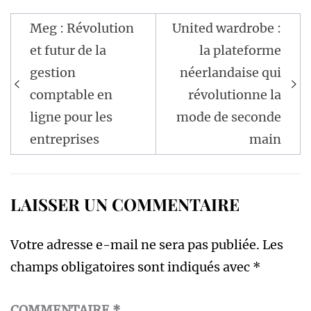
Navigation
Meg : Révolution
United wardrobe :
de
et futur de la
la plateforme
l’article
gestion
néerlandaise qui
comptable en
révolutionne la
ligne pour les
mode de seconde
entreprises
main
LAISSER UN COMMENTAIRE
Votre adresse e-mail ne sera pas publiée.
Les
champs obligatoires sont indiqués avec
*
COMMENTAIRE
*