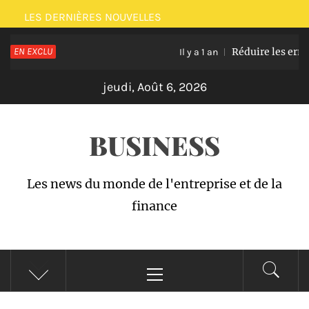
Passer
LES DERNIÈRES NOUVELLES
au
EN EXCLU
Réduire les erreurs
contenu
Il y a 1 an
jeudi, Août 6, 2026
BUSINESS
Les news du monde de l'entreprise et de la
finance
Menu
principal