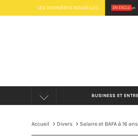
Passer
LES DERNIÈRES NOUVELLES
EN EXCLU
Réduire l
Il y a 1 an
au
contenu
BUSINESS ET ENTR
Accueil
Divers
Salaire et BAFA à 16 ans 