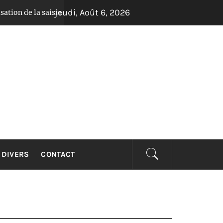
jeudi, Août 6, 2026
la saisie de données
Avantages et inconvénients 
Il y a 1 an
DIVERS
CONTACT