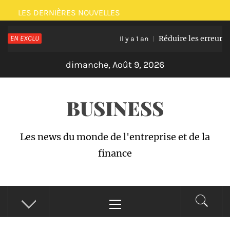
Passer
LES DERNIÈRES NOUVELLES
au
EN EXCLU
Réduire les erreurs et g
contenu
Il y a 1 an
dimanche, Août 9, 2026
BUSINESS
Les news du monde de l'entreprise et de la
finance
Menu
principal